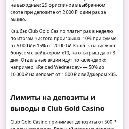
на выходные: 25 фриспинов в выбранном
слоте при депозите от 2 000 ₽, один раз за
акцию.
Кэшбэк Club Gold Casino платит раз в неделю
по итогам чистого проигрыша: 10% при сумме
от 5 000 ₽ и 15% от 20 000 ₽. Кэшбэк начисляют
бонусом с вейджером x10, на отыгрыш дают 3
дня. Отдельные акции идут по календарю:
например, «Reload Wednesday» — 50% до
10 000 ₽ на депозит от 1 500 ₽ с вейджером x35.
Лимиты на депозиты и
выводы в Club Gold Casino
Club Gold Casino принимает депозиты от 500 ₽
за одну операцию. Верхний порог на депозит