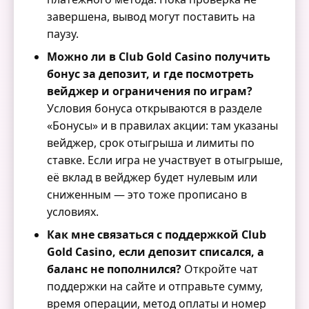
завершена, вывод могут поставить на
паузу.
Можно ли в Club Gold Casino получить
бонус за депозит, и где посмотреть
вейджер и ограничения по играм?
Условия бонуса открываются в разделе
«Бонусы» и в правилах акции: там указаны
вейджер, срок отыгрыша и лимиты по
ставке. Если игра не участвует в отыгрыше,
её вклад в вейджер будет нулевым или
сниженным — это тоже прописано в
условиях.
Как мне связаться с поддержкой Club
Gold Casino, если депозит списался, а
баланс не пополнился?
Откройте чат
поддержки на сайте и отправьте сумму,
время операции, метод оплаты и номер