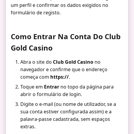
um perfil e confirmar os dados exigidos no
formulário de registo.
Como Entrar Na Conta Do Club
Gold Casino
Abra o site do
Club Gold Casino
no
navegador e confirme que o endereço
começa com
https://
.
Toque em
Entrar
no topo da página para
abrir o formulário de login.
Digite o e-mail (ou nome de utilizador, se a
sua conta estiver configurada assim) e a
palavra-passe cadastrada, sem espaços
extras.