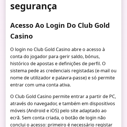
segurança
Acesso Ao Login Do Club Gold
Casino
O login no Club Gold Casino abre o acesso à
conta do jogador para gerir saldo, bónus,
histórico de apostas e definições de perfil. O
sistema pede as credenciais registadas (e-mail ou
nome de utilizador e palavra-passe) e só permite
entrar com uma conta ativa.
O Club Gold Casino permite entrar a partir de PC,
através do navegador, e também em dispositivos
móveis (Android e iOS) pelo site adaptado ao
ecrã. Sem conta criada, o botão de login não
conclui o acesso: primeiro é necessário registar