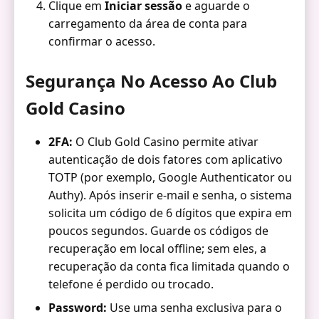
Clique em
Iniciar sessão
e aguarde o
carregamento da área de conta para
confirmar o acesso.
Segurança No Acesso Ao Club
Gold Casino
2FA:
O Club Gold Casino permite ativar
autenticação de dois fatores com aplicativo
TOTP (por exemplo, Google Authenticator ou
Authy). Após inserir e-mail e senha, o sistema
solicita um código de 6 dígitos que expira em
poucos segundos. Guarde os códigos de
recuperação em local offline; sem eles, a
recuperação da conta fica limitada quando o
telefone é perdido ou trocado.
Password:
Use uma senha exclusiva para o