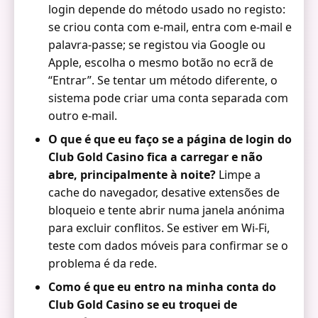
login depende do método usado no registo:
se criou conta com e-mail, entra com e-mail e
palavra-passe; se registou via Google ou
Apple, escolha o mesmo botão no ecrã de
“Entrar”. Se tentar um método diferente, o
sistema pode criar uma conta separada com
outro e-mail.
O que é que eu faço se a página de login do
Club Gold Casino fica a carregar e não
abre, principalmente à noite?
Limpe a
cache do navegador, desative extensões de
bloqueio e tente abrir numa janela anónima
para excluir conflitos. Se estiver em Wi‑Fi,
teste com dados móveis para confirmar se o
problema é da rede.
Como é que eu entro na minha conta do
Club Gold Casino se eu troquei de