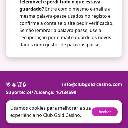
telemóvel e perdi tudo o que estava
guardado?
Entre com o mesmo e-mail e a
mesma palavra-passe usados no registo e
confirme a conta se o site pedir verificação.
Se não lembrar a palavra-passe, use a
recuperação por e-mail e guarde os novos
dados num gestor de palavras-passe.
🌟
🔥
🏆
🔒
info@clubgold-casino.com
Suporte: 24/7
Licença: 16134699
Jogue com responsabilidade.
Usamos cookies para melhorar a sua
© 2016 -
2026
Club Gold Casino.
Aceitar
experiência no Club Gold Casino.