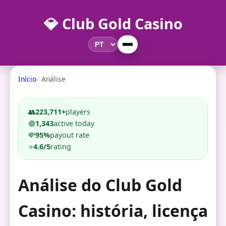
💎 Club Gold Casino
Início
Análise
👥
223,711+
players
🟢
1,343
active today
💸
95%
payout rate
⭐
4.6/5
rating
Análise do Club Gold
Casino: história, licença