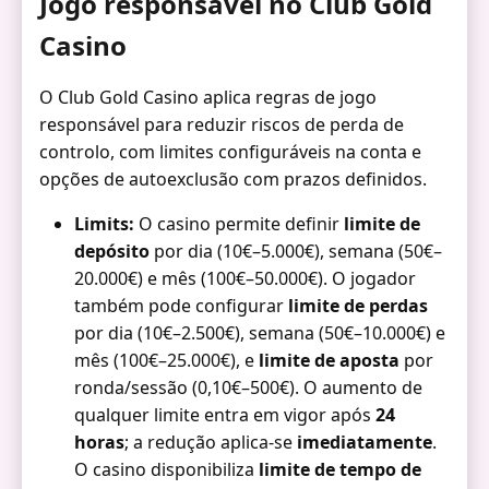
Jogo responsável no Club Gold
Casino
O Club Gold Casino aplica regras de jogo
responsável para reduzir riscos de perda de
controlo, com limites configuráveis na conta e
opções de autoexclusão com prazos definidos.
Limits:
O casino permite definir
limite de
depósito
por dia (10€–5.000€), semana (50€–
20.000€) e mês (100€–50.000€). O jogador
também pode configurar
limite de perdas
por dia (10€–2.500€), semana (50€–10.000€) e
mês (100€–25.000€), e
limite de aposta
por
ronda/sessão (0,10€–500€). O aumento de
qualquer limite entra em vigor após
24
horas
; a redução aplica-se
imediatamente
.
O casino disponibiliza
limite de tempo de