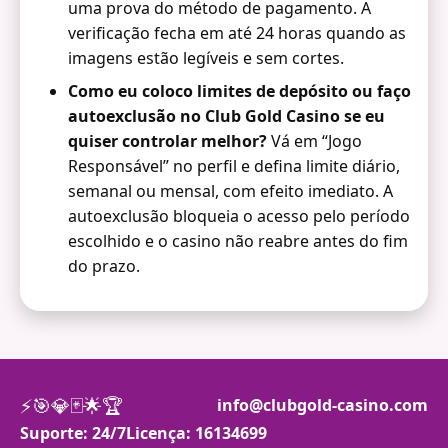
uma prova do método de pagamento. A
verificação fecha em até 24 horas quando as
imagens estão legíveis e sem cortes.
Como eu coloco limites de depósito ou faço
autoexclusão no Club Gold Casino se eu
quiser controlar melhor?
Vá em “Jogo
Responsável” no perfil e defina limite diário,
semanal ou mensal, com efeito imediato. A
autoexclusão bloqueia o acesso pelo período
escolhido e o casino não reabre antes do fim
do prazo.
⚡
🎯
💎
🃏
🌟
🏆
info@clubgold-casino.com
Suporte: 24/7
Licença: 16134699