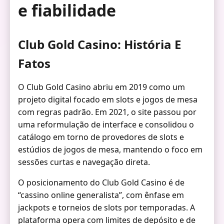
e fiabilidade
Club Gold Casino: História E
Fatos
O Club Gold Casino abriu em 2019 como um
projeto digital focado em slots e jogos de mesa
com regras padrão. Em 2021, o site passou por
uma reformulação de interface e consolidou o
catálogo em torno de provedores de slots e
estúdios de jogos de mesa, mantendo o foco em
sessões curtas e navegação direta.
O posicionamento do Club Gold Casino é de
“cassino online generalista”, com ênfase em
jackpots e torneios de slots por temporadas. A
plataforma opera com limites de depósito e de