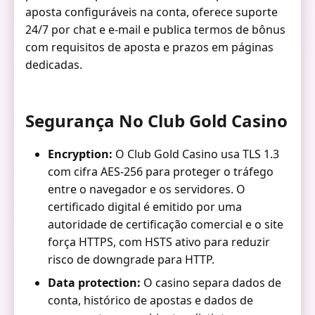
aposta configuráveis na conta, oferece suporte
24/7 por chat e e-mail e publica termos de bônus
com requisitos de aposta e prazos em páginas
dedicadas.
Segurança No Club Gold Casino
Encryption:
O Club Gold Casino usa TLS 1.3
com cifra AES-256 para proteger o tráfego
entre o navegador e os servidores. O
certificado digital é emitido por uma
autoridade de certificação comercial e o site
força HTTPS, com HSTS ativo para reduzir
risco de downgrade para HTTP.
Data protection:
O casino separa dados de
conta, histórico de apostas e dados de