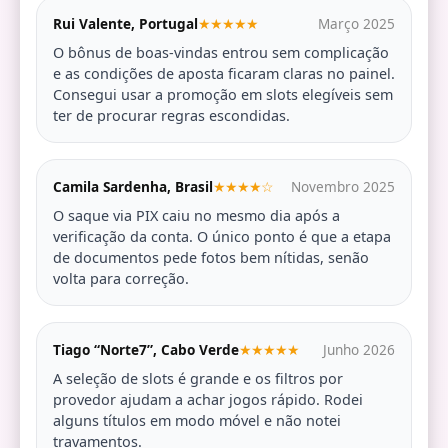
Rui Valente, Portugal
★★★★★
Março 2025
O bônus de boas-vindas entrou sem complicação
e as condições de aposta ficaram claras no painel.
Consegui usar a promoção em slots elegíveis sem
ter de procurar regras escondidas.
Camila Sardenha, Brasil
★★★★☆
Novembro 2025
O saque via PIX caiu no mesmo dia após a
verificação da conta. O único ponto é que a etapa
de documentos pede fotos bem nítidas, senão
volta para correção.
Tiago “Norte7”, Cabo Verde
★★★★★
Junho 2026
A seleção de slots é grande e os filtros por
provedor ajudam a achar jogos rápido. Rodei
alguns títulos em modo móvel e não notei
travamentos.