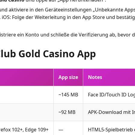
und aktiviere in den Geräteeinstellungen „Unbekannte Apps
n. iOS: Folge der Weiterleitung in den App Store und bestät
istriere ein Konto und schließe die Verifizierung ab, bevo
Club Gold Casino App
App size
Notes
~145 MB
Face ID/Touch ID Lo
~92 MB
APK-Download mit I
refox 102+, Edge 109+
—
HTML5-Spielbetrieb o