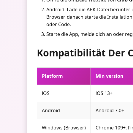
Android: Lade die APK-Datei herunter 
Browser, danach starte die Installatio
oder Code.
Starte die App, melde dich an oder reg
Kompatibilität Der 
Platform
Min version
iOS
iOS 13+
Android
Android 7.0+
Windows (Browser)
Chrome 109+, Fi