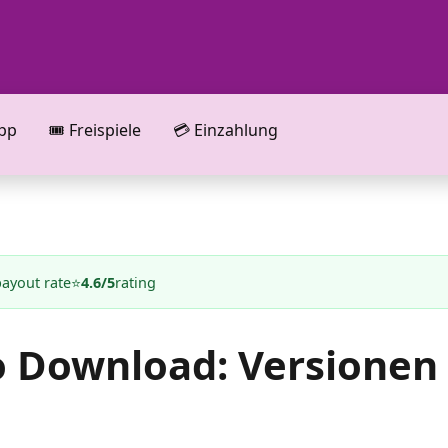
App
🎟️ Freispiele
💳 Einzahlung
payout rate
⭐
4.6/5
rating
o Download: Versionen 