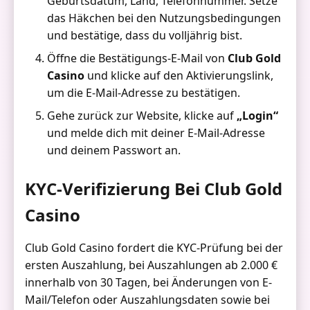
Geburtsdatum, Land, Telefonnummer. Setze
das Häkchen bei den Nutzungsbedingungen
und bestätige, dass du volljährig bist.
Öffne die Bestätigungs-E-Mail von
Club Gold
Casino
und klicke auf den Aktivierungslink,
um die E-Mail-Adresse zu bestätigen.
Gehe zurück zur Website, klicke auf
„Login“
und melde dich mit deiner E-Mail-Adresse
und deinem Passwort an.
KYC-Verifizierung Bei Club Gold
Casino
Club Gold Casino fordert die KYC-Prüfung bei der
ersten Auszahlung, bei Auszahlungen ab 2.000 €
innerhalb von 30 Tagen, bei Änderungen von E-
Mail/Telefon oder Auszahlungsdaten sowie bei