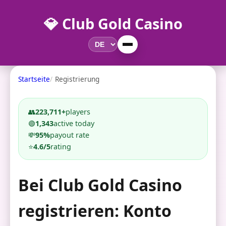
💎 Club Gold Casino
Startseite
Registrierung
👥
223,711+
players
🟢
1,343
active today
💸
95%
payout rate
⭐
4.6/5
rating
Bei Club Gold Casino
registrieren: Konto