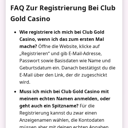
FAQ Zur Registrierung Bei Club
Gold Casino
Wie registriere ich mich bei Club Gold
Casino, wenn ich das zum ersten Mal
mache?
Öffne die Website, klicke auf
„Registrieren“ und gib E‑Mail-Adresse,
Passwort sowie Basisdaten wie Name und
Geburtsdatum ein. Danach bestätigst du die
E‑Mail über den Link, der dir zugeschickt
wird.
Muss ich mich bei Club Gold Casino mit
meinem echten Namen anmelden, oder
geht auch ein Spitzname?
Für die
Registrierung kannst du zwar einen
Anzeigenamen wählen, die Kontodaten
müssen aber mit deinen echten Angaben