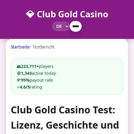
💎 Club Gold Casino
Startseite
Testbericht
👥
223,711+
players
🟢
1,343
active today
💸
95%
payout rate
⭐
4.6/5
rating
Club Gold Casino Test:
Lizenz, Geschichte und