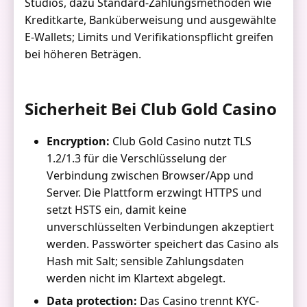
Studios, dazu Standard-Zahlungsmethoden wie
Kreditkarte, Banküberweisung und ausgewählte
E-Wallets; Limits und Verifikationspflicht greifen
bei höheren Beträgen.
Sicherheit Bei Club Gold Casino
Encryption:
Club Gold Casino nutzt TLS
1.2/1.3 für die Verschlüsselung der
Verbindung zwischen Browser/App und
Server. Die Plattform erzwingt HTTPS und
setzt HSTS ein, damit keine
unverschlüsselten Verbindungen akzeptiert
werden. Passwörter speichert das Casino als
Hash mit Salt; sensible Zahlungsdaten
werden nicht im Klartext abgelegt.
Data protection:
Das Casino trennt KYC-