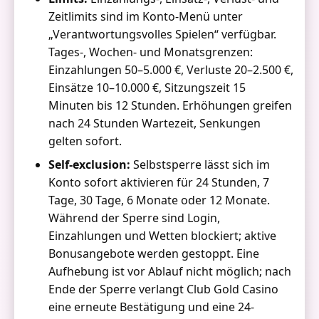
Zeitlimits sind im Konto-Menü unter
„Verantwortungsvolles Spielen“ verfügbar.
Tages-, Wochen- und Monatsgrenzen:
Einzahlungen 50–5.000 €, Verluste 20–2.500 €,
Einsätze 10–10.000 €, Sitzungszeit 15
Minuten bis 12 Stunden. Erhöhungen greifen
nach 24 Stunden Wartezeit, Senkungen
gelten sofort.
Self-exclusion:
Selbstsperre lässt sich im
Konto sofort aktivieren für 24 Stunden, 7
Tage, 30 Tage, 6 Monate oder 12 Monate.
Während der Sperre sind Login,
Einzahlungen und Wetten blockiert; aktive
Bonusangebote werden gestoppt. Eine
Aufhebung ist vor Ablauf nicht möglich; nach
Ende der Sperre verlangt Club Gold Casino
eine erneute Bestätigung und eine 24-