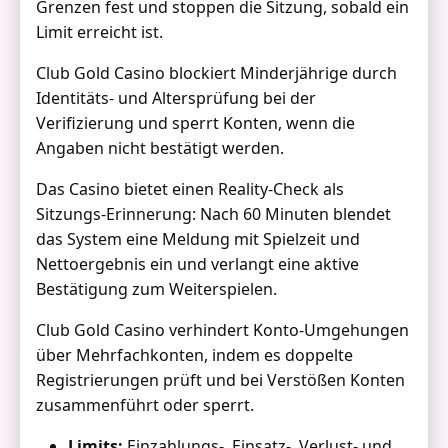
Grenzen fest und stoppen die Sitzung, sobald ein
Limit erreicht ist.
Club Gold Casino blockiert Minderjährige durch
Identitäts- und Altersprüfung bei der
Verifizierung und sperrt Konten, wenn die
Angaben nicht bestätigt werden.
Das Casino bietet einen Reality-Check als
Sitzungs-Erinnerung: Nach 60 Minuten blendet
das System eine Meldung mit Spielzeit und
Nettoergebnis ein und verlangt eine aktive
Bestätigung zum Weiterspielen.
Club Gold Casino verhindert Konto-Umgehungen
über Mehrfachkonten, indem es doppelte
Registrierungen prüft und bei Verstößen Konten
zusammenführt oder sperrt.
Limits:
Einzahlungs-, Einsatz-, Verlust- und