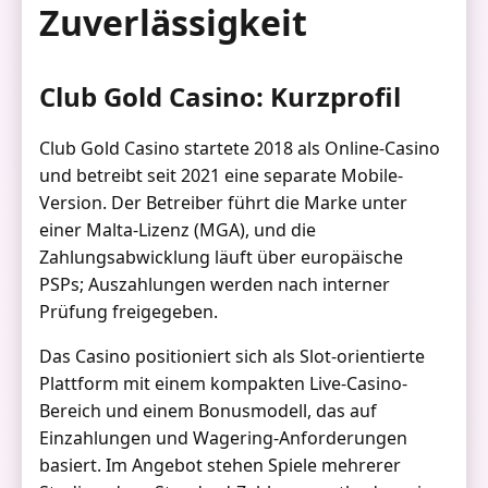
Zuverlässigkeit
Club Gold Casino: Kurzprofil
Club Gold Casino startete 2018 als Online-Casino
und betreibt seit 2021 eine separate Mobile-
Version. Der Betreiber führt die Marke unter
einer Malta-Lizenz (MGA), und die
Zahlungsabwicklung läuft über europäische
PSPs; Auszahlungen werden nach interner
Prüfung freigegeben.
Das Casino positioniert sich als Slot-orientierte
Plattform mit einem kompakten Live-Casino-
Bereich und einem Bonusmodell, das auf
Einzahlungen und Wagering-Anforderungen
basiert. Im Angebot stehen Spiele mehrerer