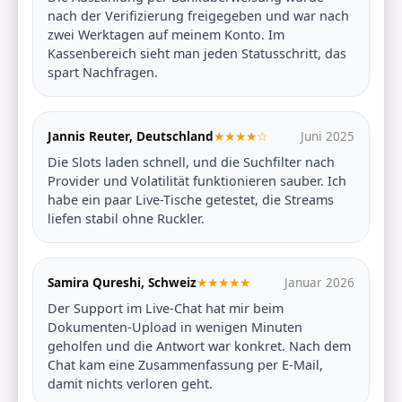
nach der Verifizierung freigegeben und war nach
zwei Werktagen auf meinem Konto. Im
Kassenbereich sieht man jeden Statusschritt, das
spart Nachfragen.
Jannis Reuter, Deutschland
★★★★☆
Juni 2025
Die Slots laden schnell, und die Suchfilter nach
Provider und Volatilität funktionieren sauber. Ich
habe ein paar Live-Tische getestet, die Streams
liefen stabil ohne Ruckler.
Samira Qureshi, Schweiz
★★★★★
Januar 2026
Der Support im Live-Chat hat mir beim
Dokumenten-Upload in wenigen Minuten
geholfen und die Antwort war konkret. Nach dem
Chat kam eine Zusammenfassung per E-Mail,
damit nichts verloren geht.