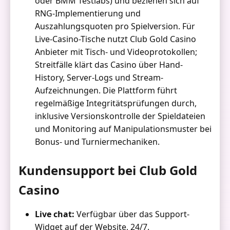
oder BMM Testlabs) und beziehen sich auf
RNG-Implementierung und
Auszahlungsquoten pro Spielversion. Für
Live-Casino-Tische nutzt Club Gold Casino
Anbieter mit Tisch- und Videoprotokollen;
Streitfälle klärt das Casino über Hand-
History, Server-Logs und Stream-
Aufzeichnungen. Die Plattform führt
regelmäßige Integritätsprüfungen durch,
inklusive Versionskontrolle der Spieldateien
und Monitoring auf Manipulationsmuster bei
Bonus- und Turniermechaniken.
Kundensupport bei Club Gold
Casino
Live chat:
Verfügbar über das Support-
Widget auf der Website, 24/7.