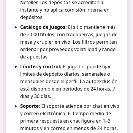
Neteller. Los depósitos se acreditan al
instante y no aplica comisión interna en
depósitos.
Catálogo de juegos:
El sitio mantiene más
de 2.000 títulos, con tragaperras, juegos de
mesa y crupier en vivo. Los filtros permiten
ordenar por proveedor, volatilidad y rango
de apuestas.
Límites y control:
El jugador puede fijar
límites de depósito diarios, semanales o
mensuales desde el perfil. La autoexclusión
está disponible en periodos de 24 horas, 7
días y 30 días.
Soporte:
El soporte atiende por chat en vivo
y correo electrónico. El tiempo medio de
primera respuesta en chat figura en 1–3
minutos y en correo en menos de 24 horas.