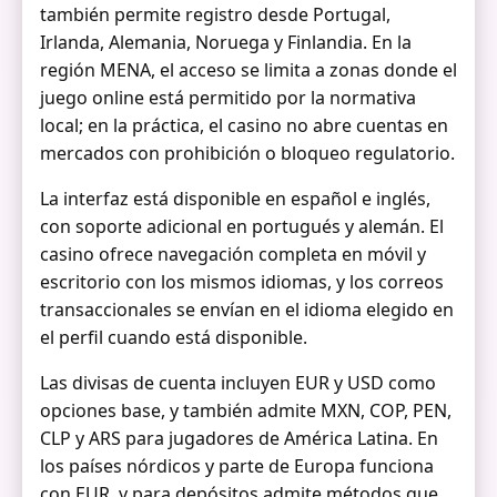
también permite registro desde Portugal,
Irlanda, Alemania, Noruega y Finlandia. En la
región MENA, el acceso se limita a zonas donde el
juego online está permitido por la normativa
local; en la práctica, el casino no abre cuentas en
mercados con prohibición o bloqueo regulatorio.
La interfaz está disponible en español e inglés,
con soporte adicional en portugués y alemán. El
casino ofrece navegación completa en móvil y
escritorio con los mismos idiomas, y los correos
transaccionales se envían en el idioma elegido en
el perfil cuando está disponible.
Las divisas de cuenta incluyen EUR y USD como
opciones base, y también admite MXN, COP, PEN,
CLP y ARS para jugadores de América Latina. En
los países nórdicos y parte de Europa funciona
con EUR, y para depósitos admite métodos que