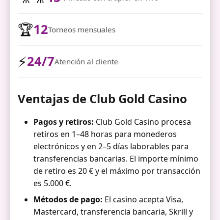
🏆
12
Torneos mensuales
⚡
24/7
Atención al cliente
Ventajas de Club Gold Casino
Pagos y retiros:
Club Gold Casino procesa
retiros en 1–48 horas para monederos
electrónicos y en 2–5 días laborables para
transferencias bancarias. El importe mínimo
de retiro es 20 € y el máximo por transacción
es 5.000 €.
Métodos de pago:
El casino acepta Visa,
Mastercard, transferencia bancaria, Skrill y