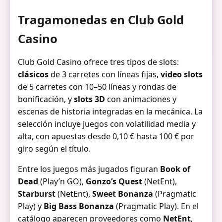
Tragamonedas en Club Gold
Casino
Club Gold Casino ofrece tres tipos de slots:
clásicos
de 3 carretes con líneas fijas,
video slots
de 5 carretes con 10–50 líneas y rondas de
bonificación, y
slots 3D
con animaciones y
escenas de historia integradas en la mecánica. La
selección incluye juegos con volatilidad media y
alta, con apuestas desde 0,10 € hasta 100 € por
giro según el título.
Entre los juegos más jugados figuran
Book of
Dead
(Play’n GO),
Gonzo’s Quest
(NetEnt),
Starburst
(NetEnt),
Sweet Bonanza
(Pragmatic
Play) y
Big Bass Bonanza
(Pragmatic Play). En el
catálogo aparecen proveedores como
NetEnt
,