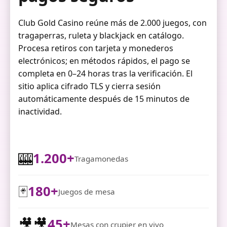
Club Gold Casino reúne más de 2.000 juegos, con
tragaperras, ruleta y blackjack en catálogo.
Procesa retiros con tarjeta y monederos
electrónicos; en métodos rápidos, el pago se
completa en 0–24 horas tras la verificación. El
sitio aplica cifrado TLS y cierra sesión
automáticamente después de 15 minutos de
inactividad.
🎰
1.200+
Tragamonedas
🃏
180+
Juegos de mesa
🎥
🎥
45+
Mesas con crupier en vivo