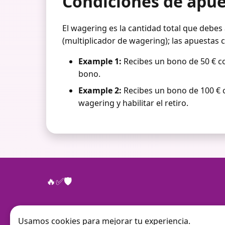
Condiciones de apue
El wagering es la cantidad total que debes
(multiplicador de wagering); las apuestas
Example 1:
Recibes un bono de 50 € con
bono.
Example 2:
Recibes un bono de 100 € c
wagering y habilitar el retiro.
🔥
✅
🛡️
Usamos cookies para mejorar tu experiencia.