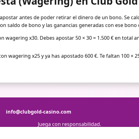
sta (Wagering) en Club Gold
 apostar antes de poder retirar el dinero de un bono. Se ca
 con saldo de bono y las ganancias generadas con ese bono 
 wagering x30. Debes apostar 50 × 30 = 1.500 € en total ant
on wagering x25 y ya has apostado 600 €. Te faltan 100 × 25
info@clubgold-casino.com
Juega con responsabilidad.
© 2016 -
2026
Club Gold Casino.