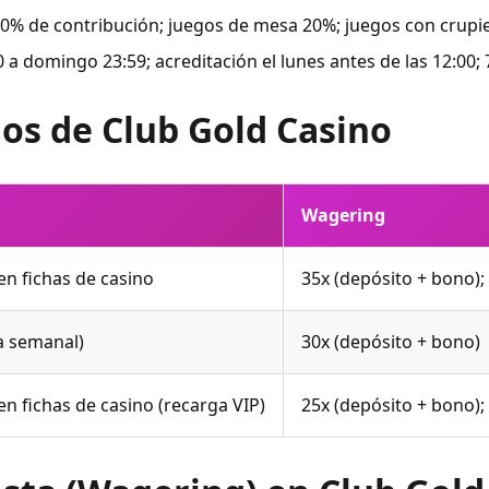
00% de contribución; juegos de mesa 20%; juegos con crupie
0 a domingo 23:59; acreditación el lunes antes de las 12:00;
os de Club Gold Casino
Wagering
en fichas de casino
35x (depósito + bono);
a semanal)
30x (depósito + bono)
en fichas de casino (recarga VIP)
25x (depósito + bono);