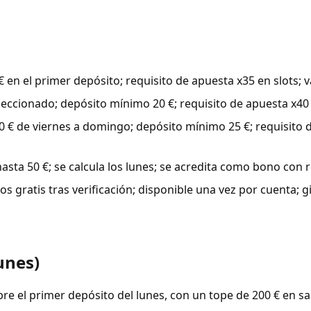
n el primer depósito; requisito de apuesta x35 en slots; vá
eleccionado; depósito mínimo 20 €; requisito de apuesta x4
€ de viernes a domingo; depósito mínimo 25 €; requisito de
ta 50 €; se calcula los lunes; se acredita como bono con r
ros gratis tras verificación; disponible una vez por cuenta; 
unes)
re el primer depósito del lunes, con un tope de 200 € en s