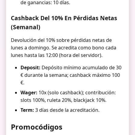
de ganancias: 10 días.
Cashback Del 10% En Pérdidas Netas
(Semanal)
Devolución del 10% sobre pérdidas netas de
lunes a domingo. Se acredita como bono cada
lunes hasta las 12:00 (hora del servidor).
Deposit:
Depósito mínimo acumulado de 30
€ durante la semana; cashback máximo 100
€.
Wager:
10x (solo cashback); contribución:
slots 100%, ruleta 20%, blackjack 10%.
Term:
3 días desde la acreditación.
Promocódigos