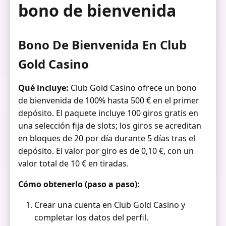
bono de bienvenida
Bono De Bienvenida En Club
Gold Casino
Qué incluye:
Club Gold Casino ofrece un bono
de bienvenida de 100% hasta 500 € en el primer
depósito. El paquete incluye 100 giros gratis en
una selección fija de slots; los giros se acreditan
en bloques de 20 por día durante 5 días tras el
depósito. El valor por giro es de 0,10 €, con un
valor total de 10 € en tiradas.
Cómo obtenerlo (paso a paso):
Crear una cuenta en Club Gold Casino y
completar los datos del perfil.