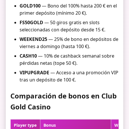
GOLD100
— Bono del 100% hasta 200 € en el
primer depósito (mínimo 20 €).
FS50GOLD
— 50 giros gratis en slots
seleccionadas con depósito desde 15 €.
WEEKEND25
— 25% de bono en depósitos de
viernes a domingo (hasta 100 €).
CASH10
— 10% de cashback semanal sobre
pérdidas netas (tope 50 €).
VIPUPGRADE
— Acceso a una promoción VIP
tras un depósito de 100 €.
Comparación de bonos en Club
Gold Casino
Player type
Bonus
Wager