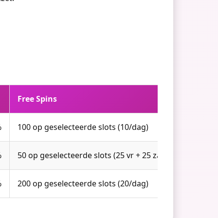
Free Spins
Valid for
%
100 op geselecteerde slots (10/dag)
Storting b
%
50 op geselecteerde slots (25 vr + 25 za)
Elke vrijd
%
200 op geselecteerde slots (20/dag)
1x per wee