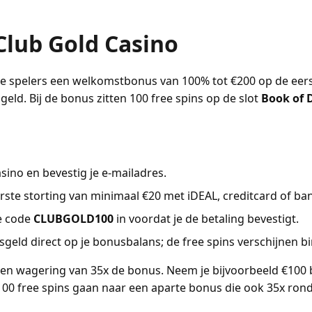
Club Gold Casino
 spelers een welkomstbonus van 100% tot €200 op de eerste 
geld. Bij de bonus zitten 100 free spins op de slot
Book of 
sino en bevestig je e-mailadres.
ste storting van minimaal €20 met iDEAL, creditcard of ban
e code
CLUBGOLD100
in voordat je de betaling bevestigt.
usgeld direct op je bonusbalans; de free spins verschijnen
en wagering van 35x de bonus. Neem je bijvoorbeeld €100 bo
e 100 free spins gaan naar een aparte bonus die ook 35x ro