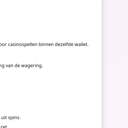
or casinospellen binnen dezelfde wallet.
ng van de wagering.
uit spins.
zet.