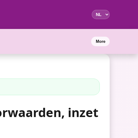
More
orwaarden, inzet