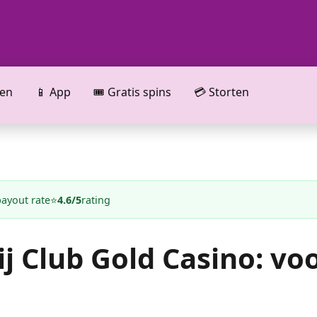
sen
📱 App
🎟️ Gratis spins
💳 Storten
payout rate
⭐
4.6/5
rating
 Club Gold Casino: vo