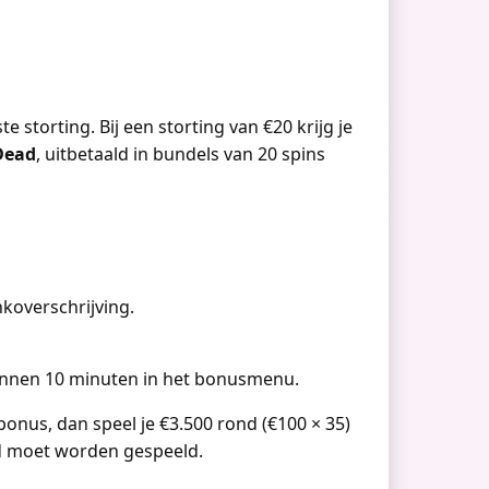
storting. Bij een storting van €20 krijg je
Dead
, uitbetaald in bundels van 20 spins
koverschrijving.
 binnen 10 minuten in het bonusmenu.
nus, dan speel je €3.500 rond (€100 × 35)
nd moet worden gespeeld.