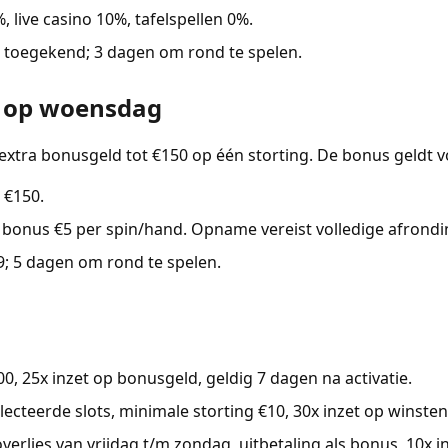
, live casino 10%, tafelspellen 0%.
toegekend; 3 dagen om rond te spelen.
0 op woensdag
tra bonusgeld tot €150 op één storting. De bonus geldt vo
 €150.
 bonus €5 per spin/hand. Opname vereist volledige afrondi
; 5 dagen om rond te spelen.
, 25x inzet op bonusgeld, geldig 7 dagen na activatie.
ecteerde slots, minimale storting €10, 30x inzet op winsten 
rlies van vrijdag t/m zondag, uitbetaling als bonus, 10x in