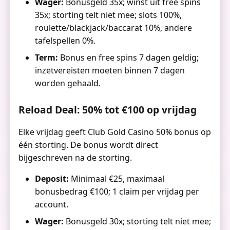
Wager:
Bonusgeld 35x; winst uit free spins
35x; storting telt niet mee; slots 100%,
roulette/blackjack/baccarat 10%, andere
tafelspellen 0%.
Term:
Bonus en free spins 7 dagen geldig;
inzetvereisten moeten binnen 7 dagen
worden gehaald.
Reload Deal: 50% tot €100 op vrijdag
Elke vrijdag geeft Club Gold Casino 50% bonus op
één storting. De bonus wordt direct
bijgeschreven na de storting.
Deposit:
Minimaal €25, maximaal
bonusbedrag €100; 1 claim per vrijdag per
account.
Wager:
Bonusgeld 30x; storting telt niet mee;