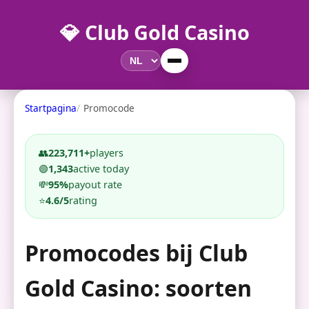
💎 Club Gold Casino
Startpagina
Promocode
👥
223,711+
players
🟢
1,343
active today
💸
95%
payout rate
⭐
4.6/5
rating
Promocodes bij Club
Gold Casino: soorten