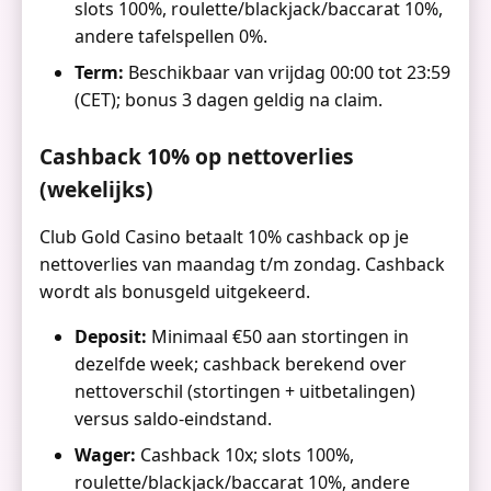
slots 100%, roulette/blackjack/baccarat 10%,
andere tafelspellen 0%.
Term:
Beschikbaar van vrijdag 00:00 tot 23:59
(CET); bonus 3 dagen geldig na claim.
Cashback 10% op nettoverlies
(wekelijks)
Club Gold Casino betaalt 10% cashback op je
nettoverlies van maandag t/m zondag. Cashback
wordt als bonusgeld uitgekeerd.
Deposit:
Minimaal €50 aan stortingen in
dezelfde week; cashback berekend over
nettoverschil (stortingen + uitbetalingen)
versus saldo-eindstand.
Wager:
Cashback 10x; slots 100%,
roulette/blackjack/baccarat 10%, andere