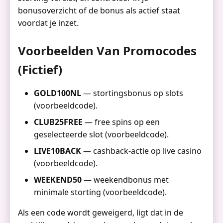
bonusoverzicht of de bonus als actief staat
voordat je inzet.
Voorbeelden Van Promocodes
(Fictief)
GOLD100NL
— stortingsbonus op slots
(voorbeeldcode).
CLUB25FREE
— free spins op een
geselecteerde slot (voorbeeldcode).
LIVE10BACK
— cashback-actie op live casino
(voorbeeldcode).
WEEKEND50
— weekendbonus met
minimale storting (voorbeeldcode).
Als een code wordt geweigerd, ligt dat in de