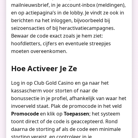
mailnieuwsbrief, in je account-inbox (meldingen),
en op actiepagina’s in de lobby. Je vindt ze ook in
berichten na het inloggen, bijvoorbeeld bij
seizoensacties of bij heractivatiecampagnes.
Bewaar de code exact zoals je hem ziet:
hoofdletters, cijfers en eventuele streepjes
moeten overeenkomen.
Hoe Activeer Je Ze
Log in op Club Gold Casino en ga naar het
kassascherm voor storten of naar de
bonussectie in je profiel, afhankelijk van waar het
invoerveld staat. Plak de promocode in het veld
Promocode
en klik op
Toepassen
; het systeem
toont direct of de code is geaccepteerd. Rond
daarna de storting af als de code een minimale
storting vereist, en controleer in je