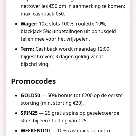
nettoverlies €50 om in aanmerking te komen;
max. cashback €50.
Wager:
10x; slots 100%, roulette 10%,
blackjack 5%; uitbetalingen uit bonusgeld
tellen mee voor het vrijspelen.
Term:
Cashback wordt maandag 12:00
bijgeschreven; 3 dagen geldig vanaf
bijschrijving.
Promocodes
GOLD50
— 50% bonus tot €200 op de eerste
storting (min. storting €20).
SPIN25
— 25 gratis spins op geselecteerde
slots bij een storting van €25.
WEEKEND10
— 10% cashback op netto