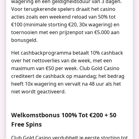
wagering en een geldigheidsduur van 3 dagen.
Voor terugkerende spelers draait het casino
acties zoals een weekend reload van 50% tot
€100 (minimale storting €20, 30x wagering) en
toernooien met een prijzenpot van €5.000 aan
bonusgeld.
Het cashbackprogramma betaalt 10% cashback
over het nettoverlies van de week, met een
maximum van €50 per week. Club Gold Casino
crediteert de cashback op maandag; het bedrag
heeft 10x wagering en vervalt na 48 uur als het
niet wordt geactiveerd.
Welkomstbonus 100% Tot €200 + 50
Free Spins
Club Gold Casino verdubbelt je eerste storting tot